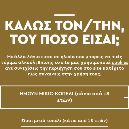
(0)
ΚΑΛΩΣ ΤΟN/TΗΝ,
ΤΟΥ ΠΟΣΟ ΕΙΣΑΙ;
Με άλλα λόγια είσαι σε ηλικία που μπορείς να πιείς
νόμιμα αλκοόλ; Επίσης το site μας χρησιμοποιεί
cookies
ανε συνεχίσεις την περιήγηση σου στο site κατέχετο
πως συναινείς στην χρήση τους.
AMERICAN PILSNER
Βαρελίσια
ΗΜΟΥΝ ΜΙΚΙΟ ΚΟΠΕΛΙ (πάνω από 18
ετών)
Είμαι μικιό κοπέλι (κάτω από 18 ετών)