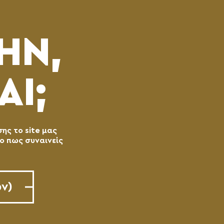
(0)
ΘΕΊΤΕ
ΚΑΛΆΘΙ
ΜΕΝΟΥ
ΗΝ,
ΑΙ;
σης το site μας
το πως συναινείς
ν)