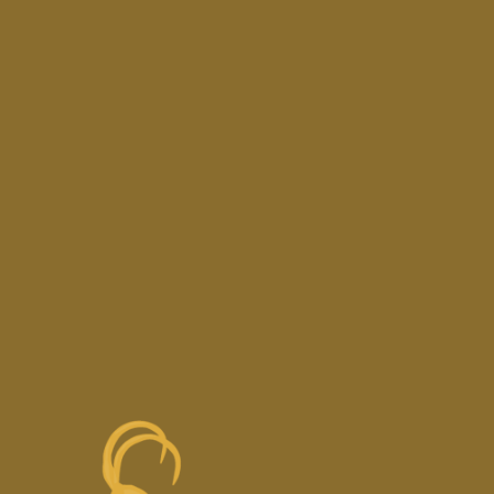
9%. Καθαρή
Copyright © 2025 —
Design & Development by
LimeCreative