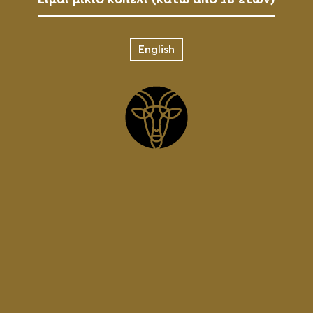
Είμαι μικιό κοπέλι (κάτω από 18 ετών)
English