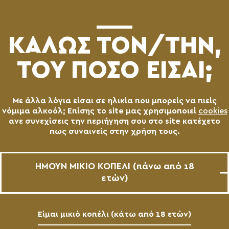
(0)
ΚΑΛΩΣ ΤΟN/TΗΝ,
ΤΟΥ ΠΟΣΟ ΕΙΣΑΙ;
Με άλλα λόγια είσαι σε ηλικία που μπορείς να πιείς
νόμιμα αλκοόλ; Επίσης το site μας χρησιμοποιεί
cookies
ανε συνεχίσεις την περιήγηση σου στο site κατέχετο
πως συναινείς στην χρήση τους.
ΧΑΡΜΑ BAVARIAN
PILSNER
ΗΜΟΥΝ ΜΙΚΙΟ ΚΟΠΕΛΙ (πάνω από 18
AVAILABLE
ετών)
ΙΟΥΛ - ΑΥΓ 2017
Είμαι μικιό κοπέλι (κάτω από 18 ετών)