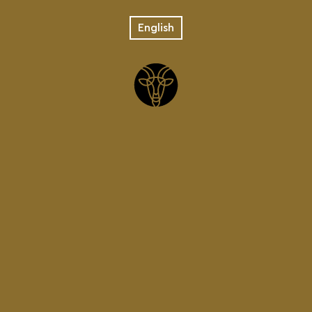
English
17.05.2021
ΑΝΟΙΞΑΜΕ!
Από Τρίτη 18 Μαϊου είμαστε και πάλι κοντά σας!
Το tap room και το εστιατόριο του ζυθοποιείου μας
σας υποδέχεται καθημερινά, Δευτέρα έως Κυριακή από
τις 10:30πμ μέχρι τις 08:00μμ.
Beer Tasting & Tours είναι επίσης διαθέσιμα στις 11:00,
13:30, 15:00 και 17:00 η ώρα. Καλέστε μας ή κάντε την
κράτησή σας μέσω της ιστοσελίδας μας.
Σας περιμένουμε!