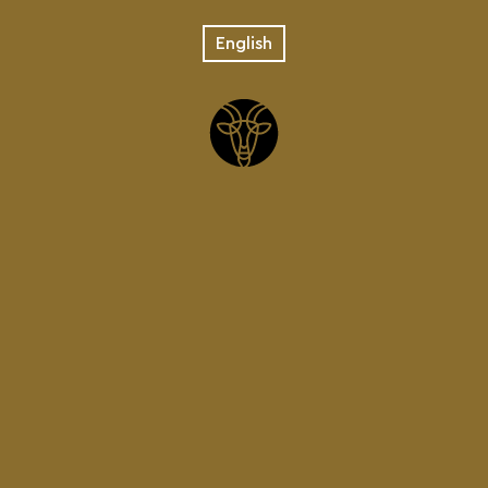
English
08.11.2025
ΑΠΟ ΤΗΝ ΚΡΗΤΗ ΜΕ
ΑΓΑΠΗ…
Δείτε το άρθρο στο:
https://ipolizei.gr/charma-apo-tin-
kriti-me-agapi/
ΠΙΣΩ ΣΤΑ ΝΕΑ