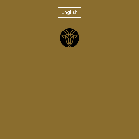
English
03.11.2017
CHARMA BEER DAYS
ΧΑΝΙΑ
Παράγγειλε μια Χάρμα & απόλαυσε τη δεύτερη
κερασμένη από εμάς!