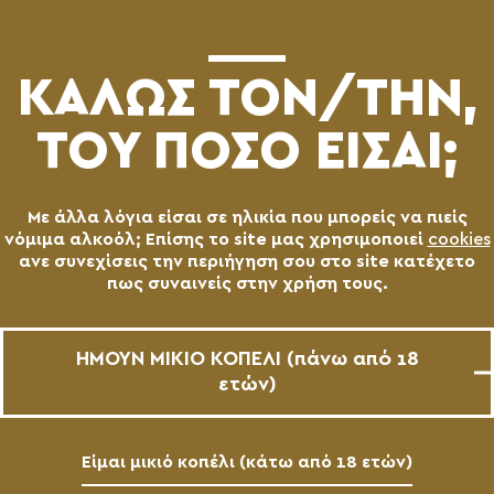
(0)
ΚΑΛΩΣ ΤΟN/TΗΝ,
ΤΟΥ ΠΟΣΟ ΕΙΣΑΙ;
Με άλλα λόγια είσαι σε ηλικία που μπορείς να πιείς
νόμιμα αλκοόλ; Επίσης το site μας χρησιμοποιεί
cookies
ανε συνεχίσεις την περιήγηση σου στο site κατέχετο
πως συναινείς στην χρήση τους.
ΧΑΡΜΑ BELGIAN LIGHT
ALE
ΗΜΟΥΝ ΜΙΚΙΟ ΚΟΠΕΛΙ (πάνω από 18
AVAILABLE
ετών)
ΣΕΠ - ΟΚΤ 2017
Είμαι μικιό κοπέλι (κάτω από 18 ετών)