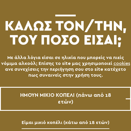
(0)
ΚΑΛΩΣ ΤΟN/TΗΝ,
ΤΟΥ ΠΟΣΟ ΕΙΣΑΙ;
Με άλλα λόγια είσαι σε ηλικία που μπορείς να πιείς
νόμιμα αλκοόλ; Επίσης το site μας χρησιμοποιεί
cookies
ανε συνεχίσεις την περιήγηση σου στο site κατέχετο
πως συναινείς στην χρήση τους.
ΧΑΡΜΑ MEXICANA
AVAILABLE
ΗΜΟΥΝ ΜΙΚΙΟ ΚΟΠΕΛΙ (πάνω από 18
2019-10-28
ετών)
Είμαι μικιό κοπέλι (κάτω από 18 ετών)